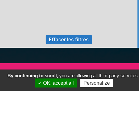
Effacer les filtres
By continuing to scroll,
you are allowing all third-party services
Le chèque cadeau
✓ OK, accept all
Personalize
L'association
Nos animations
Tourisme
Application
La presse en parle
Se déplacer
Présentation de Saint-Lô