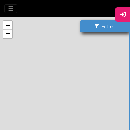
☰
+
Filtrer
−