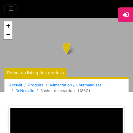
☰
+
−
Retour au listing des produits
Accueil
Produits
Alimentation / Gourmandises
DeNeuville
Sachet de chardons (185G)