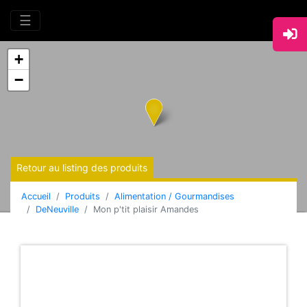
☰
+
−
Retour au listing des produits
Accueil
Produits
Alimentation / Gourmandises
DeNeuville
Mon p'tit plaisir Amandes