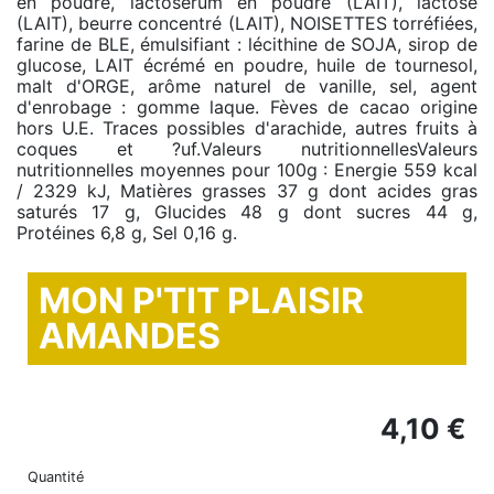
en poudre, lactosérum en poudre (LAIT), lactose
(LAIT), beurre concentré (LAIT), NOISETTES torréfiées,
farine de BLE, émulsifiant : lécithine de SOJA, sirop de
glucose, LAIT écrémé en poudre, huile de tournesol,
malt d'ORGE, arôme naturel de vanille, sel, agent
d'enrobage : gomme laque. Fèves de cacao origine
hors U.E. Traces possibles d'arachide, autres fruits à
coques et ?uf.Valeurs nutritionnellesValeurs
nutritionnelles moyennes pour 100g : Energie 559 kcal
/ 2329 kJ, Matières grasses 37 g dont acides gras
saturés 17 g, Glucides 48 g dont sucres 44 g,
Protéines 6,8 g, Sel 0,16 g.
MON P'TIT PLAISIR
AMANDES
4,10 €
Quantité