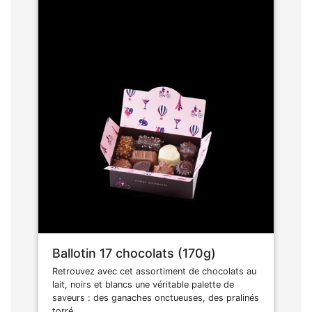
Ballotin 17 chocolats (170g)
Retrouvez avec cet assortiment de chocolats au
lait, noirs et blancs une véritable palette de
saveurs : des ganaches onctueuses, des pralinés
torré