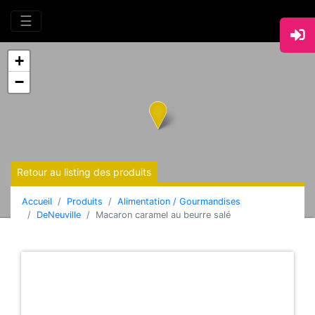
☰
+
−
Retour au listing des produits
Accueil
Produits
Alimentation / Gourmandises
DeNeuville
Macaron caramel au beurre salé