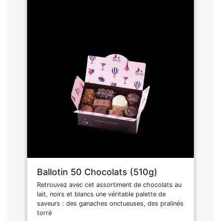
Ballotin 50 Chocolats (510g)
Retrouvez avec cet assortiment de chocolats au
lait, noirs et blancs une véritable palette de
saveurs : des ganaches onctueuses, des pralinés
torré