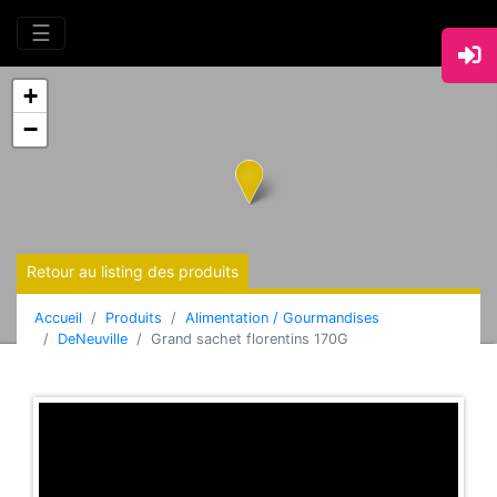
☰
+
−
Retour au listing des produits
Accueil
Produits
Alimentation / Gourmandises
DeNeuville
Grand sachet florentins 170G