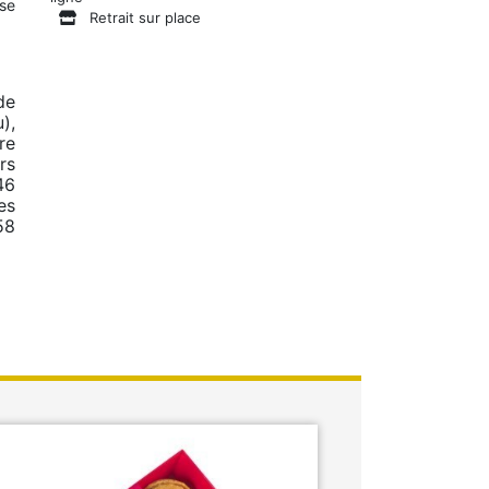
use
Retrait sur place
de
),
re
rs
46
es
58