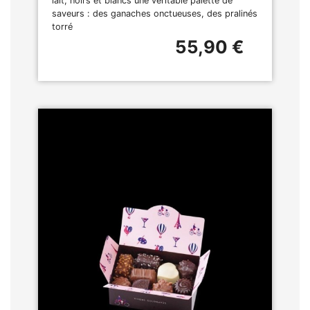
lait, noirs et blancs une véritable palette de
saveurs : des ganaches onctueuses, des pralinés
torré
55,90 €