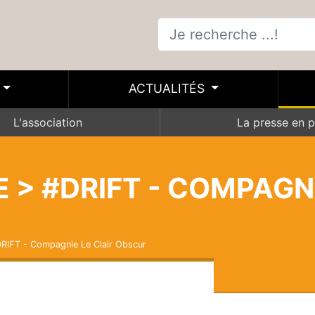
ACTUALITÉS
L'association
La presse en p
E > #DRIFT - COMPAGNI
DRIFT - Compagnie Le Clair Obscur