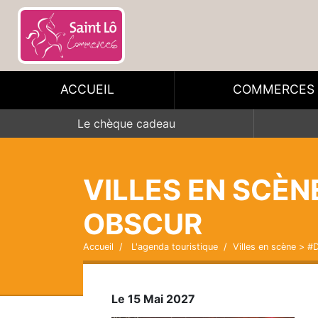
ACCUEIL
COMMERCES
Le chèque cadeau
VILLES EN SCÈN
OBSCUR
Accueil
L'agenda touristique
Villes en scène > #
Le 15 Mai 2027