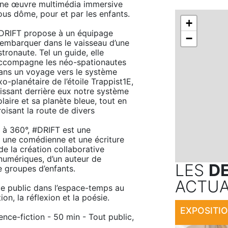
ne œuvre multimédia immersive 
ous dôme, pour et par les enfants.

+
DRIFT propose à un équipage 
−
’embarquer dans le vaisseau d’une 
stronaute. Tel un guide, elle 
ccompagne les néo-spationautes 
ans un voyage vers le système 
xo-planétaire de l’étoile Trappist1E, 
aissant derrière eux notre système 
olaire et sa planète bleue, tout en 
roisant la route de divers 
 à 360°, #DRIFT est une 
 une comédienne et une écriture 
de la création collaborative 
 numériques, d’un auteur de 
LES
D
e groupes d’enfants. 

ACTUA
e public dans l’espace-temps au 
on, la réflexion et la poésie.

nce-fiction - 50 min - Tout public, 