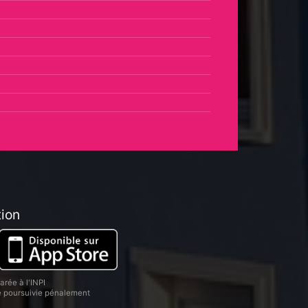
tion
rée à l'INPI
re poursuivie pénalement