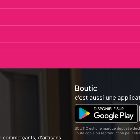
Boutic
c’est aussi une applica
BOUTIC est une marque déposée décla
Toute copie ou reprodruction peut êt
e commerçants, d'artisans