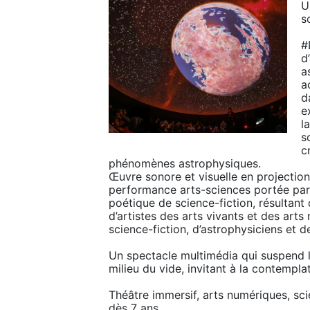
U
s
#
d
a
a
d
e
l
s
c
phénomènes astrophysiques.

Œuvre sonore et visuelle en projection
performance arts-sciences portée par
poétique de science-fiction, résultant 
d’artistes des arts vivants et des arts
science-fiction, d’astrophysiciens et d
Un spectacle multimédia qui suspend l
milieu du vide, invitant à la contemplati
Théâtre immersif, arts numériques, scie
dès 7 ans.