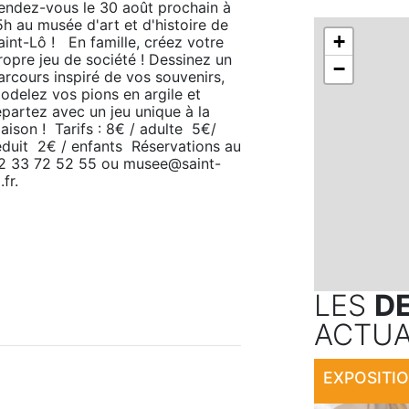
endez-vous le 30 août prochain à 
5h au musée d'art et d'histoire de 
+
aint-Lô !   En famille, créez votre 
ropre jeu de société ! Dessinez un 
−
arcours inspiré de vos souvenirs, 
odelez vos pions en argile et 
epartez avec un jeu unique à la 
aison !  Tarifs : 8€ / adulte  5€/ 
éduit  2€ / enfants  Réservations au 
2 33 72 52 55 ou musee@saint-
.fr.
LES
D
ACTUA