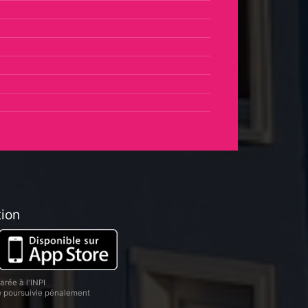
tion
rée à l'INPI
re poursuivie pénalement