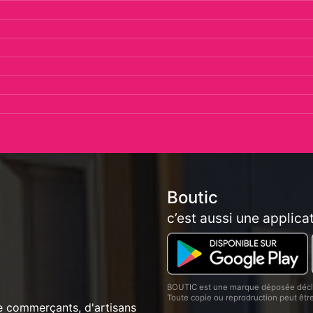
Boutic
c’est aussi une applica
BOUTIC est une marque déposée décla
Toute copie ou reprodruction peut êt
e commerçants, d'artisans