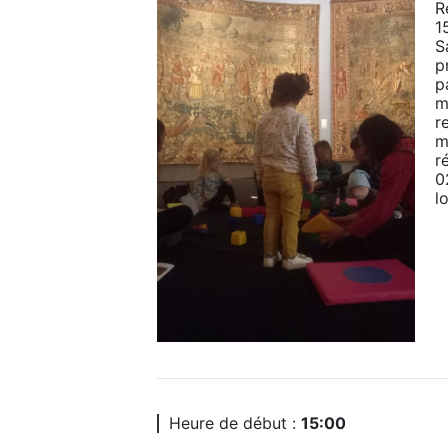
R
1
S
p
p
m
r
m
r
0
lo
Heure de début :
15:00