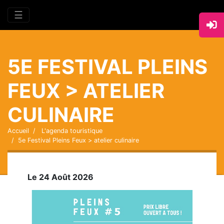
☰
5E FESTIVAL PLEINS
FEUX > ATELIER
CULINAIRE
Accueil
L'agenda touristique
5e Festival Pleins Feux > atelier culinaire
Le 24 Août 2026