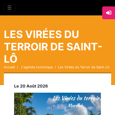
☰
LES VIRÉES DU
TERROIR DE SAINT-
LÔ
Accueil
L'agenda touristique
Les Virées du Terroir de Saint-Lô
Le 20 Août 2026