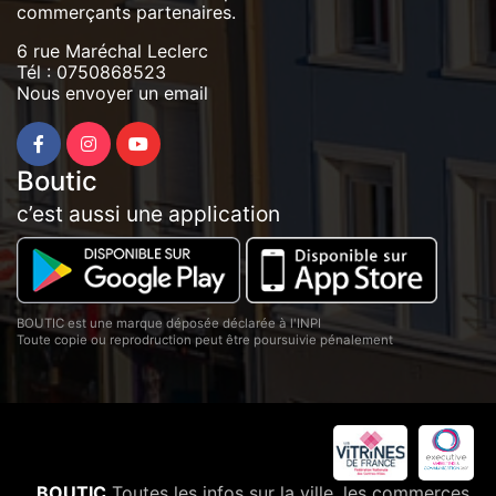
commerçants partenaires.
6 rue Maréchal Leclerc
Tél :
0750868523
Nous envoyer un email
Boutic
c’est aussi une application
BOUTIC est une marque déposée déclarée à l'INPI
Toute copie ou reprodruction peut être poursuivie pénalement
BOUTIC
Toutes les infos sur la ville, les commerces,