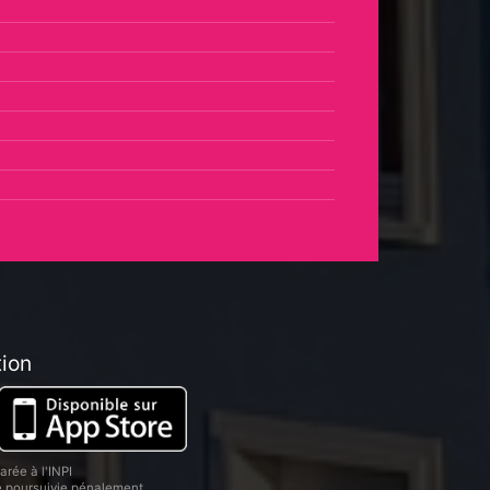
tion
rée à l'INPI
re poursuivie pénalement