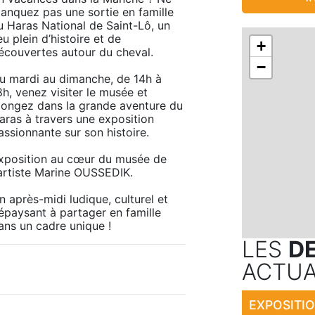
anquez pas une sortie en famille 
u Haras National de Saint-Lô, un 
eu plein d’histoire et de 
+
écouvertes autour du cheval.

−
u mardi au dimanche, de 14h à 
8h, venez visiter le musée et 
longez dans la grande aventure du 
aras à travers une exposition 
assionnante sur son histoire.

xposition au cœur du musée de 
'artiste Marine OUSSEDIK.

n après-midi ludique, culturel et 
épaysant à partager en famille 
ans un cadre unique !
LES
D
ACTUA