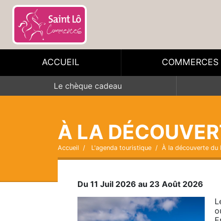
ACCUEIL
COMMERCES
Le chèque cadeau
À LA DÉCOUVER
Accueil
L'agenda touristique
À la découverte du 
Du 11 Juil 2026 au 23 Août 2026
L
o
E