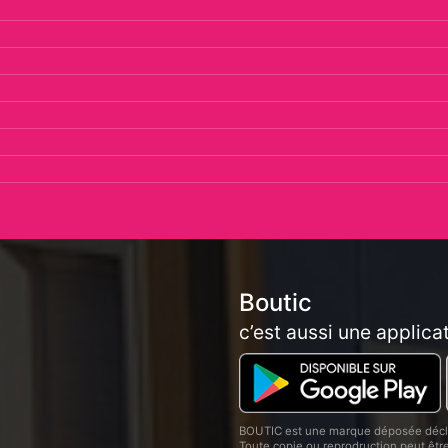
Boutic
c’est aussi une applica
BOUTIC est une marque déposée décla
Toute copie ou reprodruction peut êt