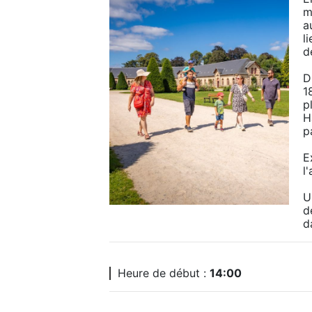
m
a
li
d
D
1
p
H
p
E
l
U
d
d
Heure de début :
14:00