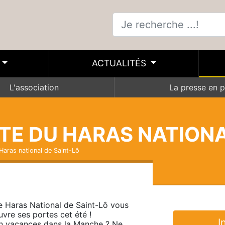
ACTUALITÉS
L'association
La presse en p
TE DU HARAS NATIONA
Haras national de Saint-Lô
e Haras National de Saint-Lô vous 
uvre ses portes cet été !

I
n vacances dans la Manche ? Ne 