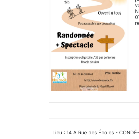
v
N
0
r
Lieu : 14 A Rue des Écoles - COND