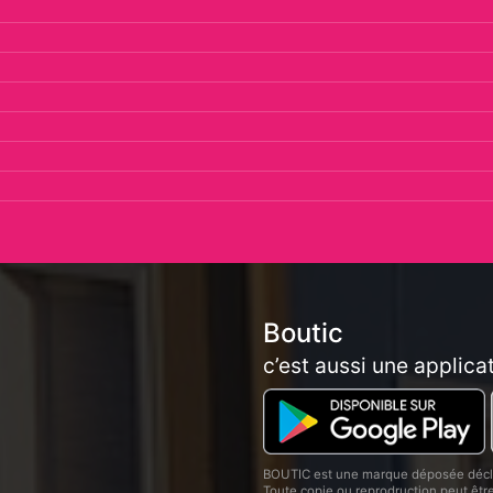
Boutic
c’est aussi une applica
BOUTIC est une marque déposée décla
Toute copie ou reprodruction peut êt