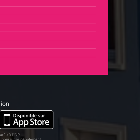
tion
rée à l'INPI
re poursuivie pénalement