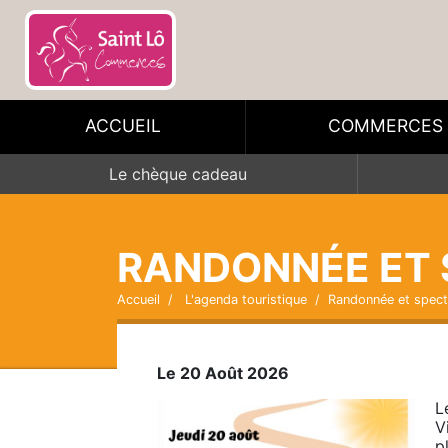
ACCUEIL
COMMERCES
Le chèque cadeau
RANDONNÉE ET 
Accueil
L'agenda touristique
Randonnée et spect
Le 20 Août 2026
L
V
p