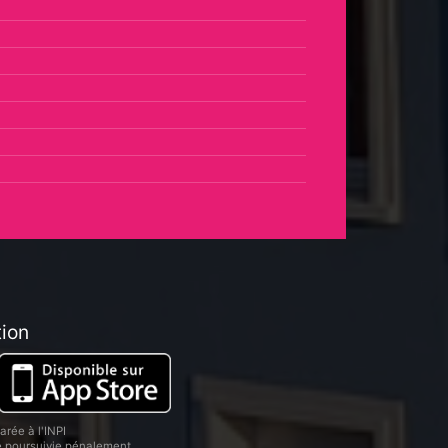
tion
rée à l'INPI
re poursuivie pénalement