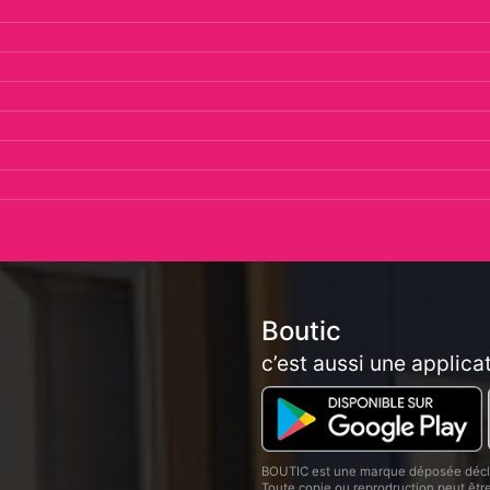
Boutic
c’est aussi une applica
BOUTIC est une marque déposée décla
Toute copie ou reprodruction peut êt