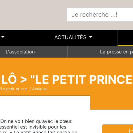
ACTUALITÉS
L'association
La presse en p
LÔ > "LE PETIT PRINCE
"Le petit prince" / Abalone
 On ne voit bien qu’avec le cœur. 
essentiel est invisible pour les 
I
eux. » Le Petit Prince fait partie de 