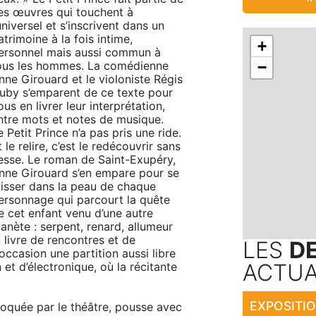
es œuvres qui touchent à 
’universel et s’inscrivent dans un 
atrimoine à la fois intime, 
+
ersonnel mais aussi commun à 
ous les hommes. La comédienne 
−
nne Girouard et le violoniste Régis 
uby s’emparent de ce texte pour 
ous en livrer leur interprétation, 
ntre mots et notes de musique.

e Petit Prince n’a pas pris une ride. 
 le relire, c’est le redécouvrir sans 
esse. Le roman de Saint-Exupéry, 
nne Girouard s’en empare pour se 
lisser dans la peau de chaque 
ersonnage qui parcourt la quête 
e cet enfant venu d’une autre 
lanète : serpent, renard, allumeur 
livre de rencontres et de 
LES
D
ccasion une partition aussi libre 
ACTUA
et d’électronique, où la récitante 
voquée par le théâtre, pousse avec 