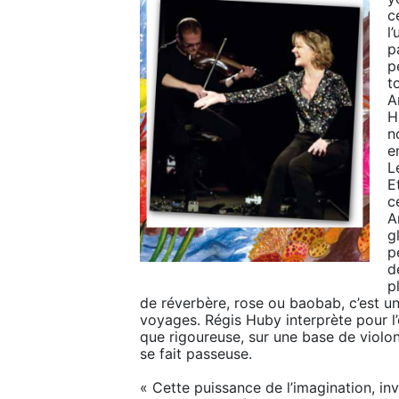
c
l
p
p
t
A
H
n
e
L
Et
c
A
g
p
d
p
de réverbère, rose ou baobab, c’est un 
voyages. Régis Huby interprète pour l’o
que rigoureuse, sur une base de violon 
se fait passeuse.

« Cette puissance de l’imagination, in