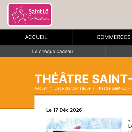
ACCUEIL
COMMERCES
Le chèque cadeau
THÉÂTRE SAINT-
Accueil
L'agenda touristique
Théâtre Saint-Lô > 
Le 17 Déc 2026
«
L’
y