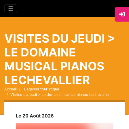
☰
VISITES DU JEUDI >
LE DOMAINE
MUSICAL PIANOS
LECHEVALLIER
Accueil
L'agenda touristique
Visites du jeudi > Le domaine musical pianos Lechevallier
Le 20 Août 2026