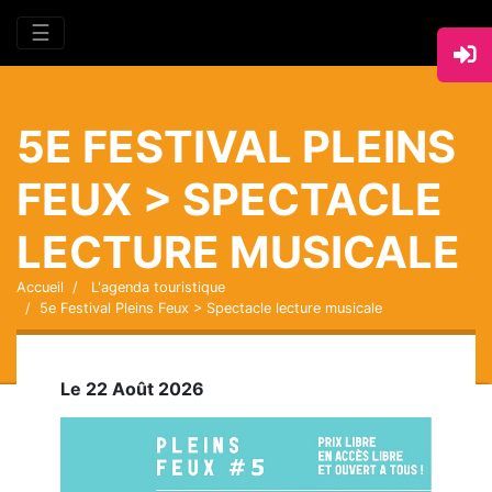
☰
5E FESTIVAL PLEINS
FEUX > SPECTACLE
LECTURE MUSICALE
Accueil
L'agenda touristique
5e Festival Pleins Feux > Spectacle lecture musicale
Le 22 Août 2026