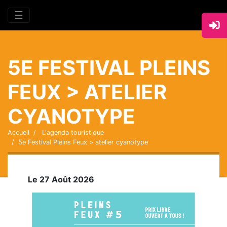
☰
5E FESTIVAL PLEINS
FEUX > ATELIER
CYANOTYPE
Accueil
L'agenda touristique
5e Festival Pleins Feux > atelier cyanotype
Le 27 Août 2026