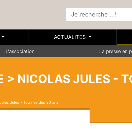
ACTUALITÉS
L'association
La presse en p
E > NICOLAS JULES - 
icolas Jules - Tournée des 30 ans