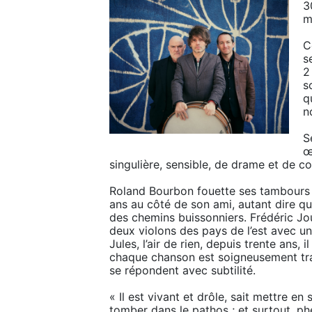
3
m
C
s
2
s
q
n
S
œ
singulière, sensible, de drame et de c
Roland Bourbon fouette ses tambours 
ans au côté de son ami, autant dire qu’i
des chemins buissonniers. Frédéric Jo
deux violons des pays de l’est avec une
Jules, l’air de rien, depuis trente ans, i
chaque chanson est soigneusement trava
se répondent avec subtilité.

« Il est vivant et drôle, sait mettre e
tomber dans le pathos ; et surtout, ph