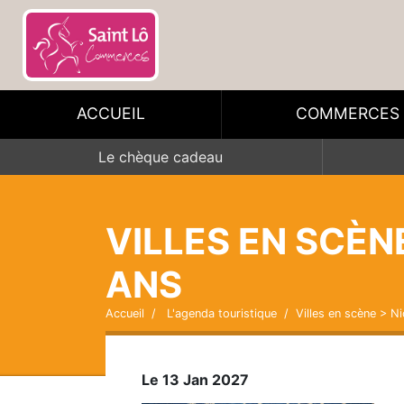
ACCUEIL
COMMERCES
Le chèque cadeau
VILLES EN SCÈN
ANS
Accueil
L'agenda touristique
Villes en scène > N
Le 13 Jan 2027