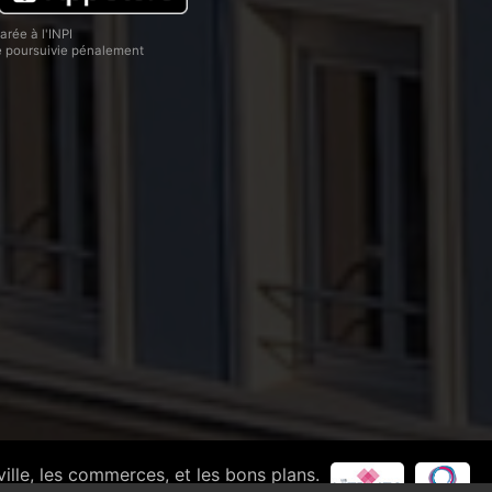
rée à l'INPI
re poursuivie pénalement
ville, les commerces, et les bons plans.