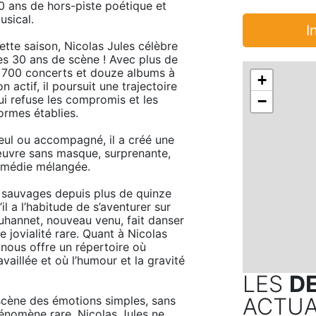
0 ans de hors-piste poétique et 
usical.

I
ette saison, Nicolas Jules célèbre 
es 30 ans de scène ! Avec plus de 
 700 concerts et douze albums à 
+
on actif, il poursuit une trajectoire 
ui refuse les compromis et les 
−
ormes établies. 

eul ou accompagné, il a créé une 
uvre sans masque, surprenante, 
omédie mélangée.

sauvages depuis plus de quinze 
l a l’habitude de s’aventurer sur 
uhannet, nouveau venu, fait danser 
 jovialité rare. Quant à Nicolas 
l nous offre un répertoire où 
illée et où l’humour et la gravité 
LES
D
ACTUA
n scène des émotions simples, sans 
énomène rare, Nicolas Jules ne 