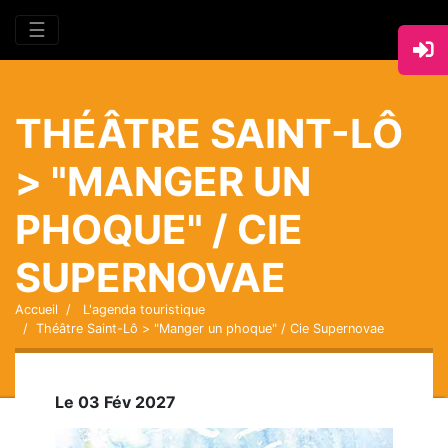
☰
THÉÂTRE SAINT-LÔ
> "MANGER UN
PHOQUE" / CIE
SUPERNOVAE
Accueil
L'agenda touristique
Théâtre Saint-Lô > "Manger un phoque" / Cie Supernovae
Le 03 Fév 2027