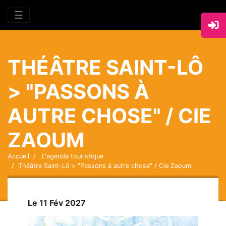
☰
THÉÂTRE SAINT-LÔ
> "PASSONS À
AUTRE CHOSE" / CIE
ZAOUM
Accueil
L'agenda touristique
Théâtre Saint-Lô > "Passons à autre chose" / Cie Zaoum
Le 11 Fév 2027