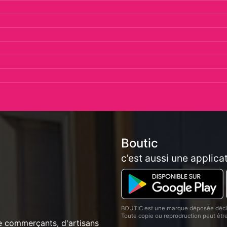
Boutic
c’est aussi une applica
BOUTIC est une marque déposée décla
Toute copie ou reprodruction peut êt
e commerçants, d'artisans