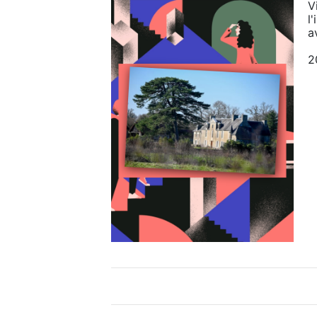
V
l
a
2