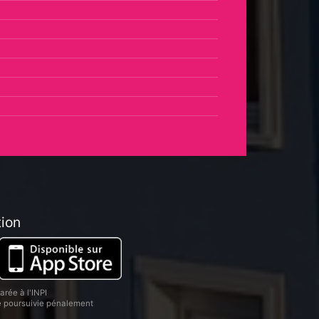
tion
rée à l'INPI
re poursuivie pénalement