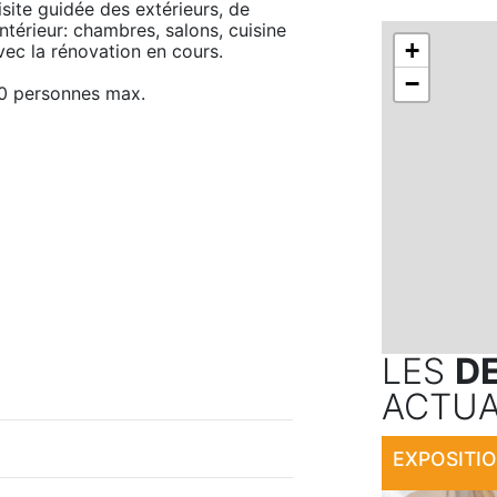
isite guidée des extérieurs, de 
'intérieur: chambres, salons, cuisine 
+
vec la rénovation en cours.

−
0 personnes max.
LES
D
ACTUA