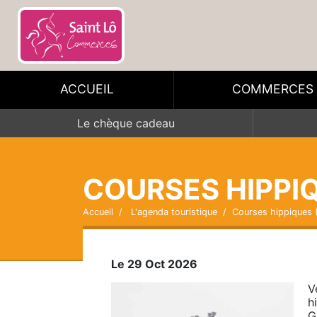
ACCUEIL
COMMERCES
Le chèque cadeau
COURSES HIPPI
Accueil
L'agenda touristique
Courses hippiques
Le 29 Oct 2026
V
h
G