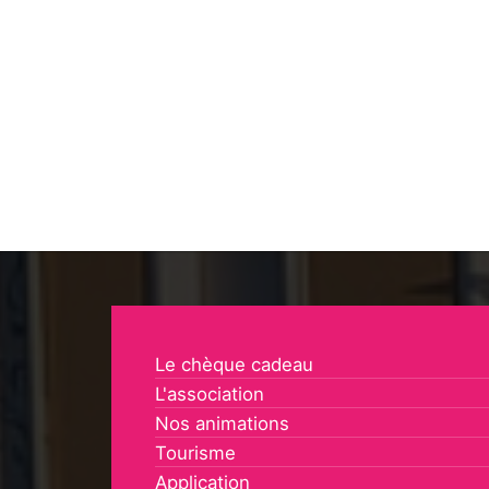
Le chèque cadeau
L'association
Nos animations
Tourisme
Application