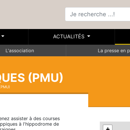
ACTUALITÉS
L'association
La presse en p
QUES (PMU)
 (PMU)
enez assister à des courses 
ippiques à l'hippodrome de 
+
raignes.