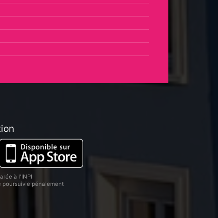
tion
rée à l'INPI
re poursuivie pénalement