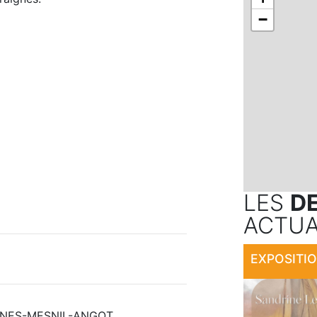
−
LES
D
ACTUA
AIGNES-MESNIL-ANGOT