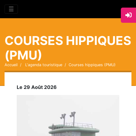
☰
COURSES HIPPIQUES
(PMU)
Accueil
L'agenda touristique
Courses hippiques (PMU)
Le 29 Août 2026