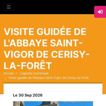
☰
VISITE GUIDÉE DE
L'ABBAYE SAINT-
VIGOR DE CERISY-
LA-FORÊT
Accueil
L'agenda touristique
Visite guidée de l'Abbaye Saint-Vigor de Cerisy-la-Forêt
Le 30 Sep 2026