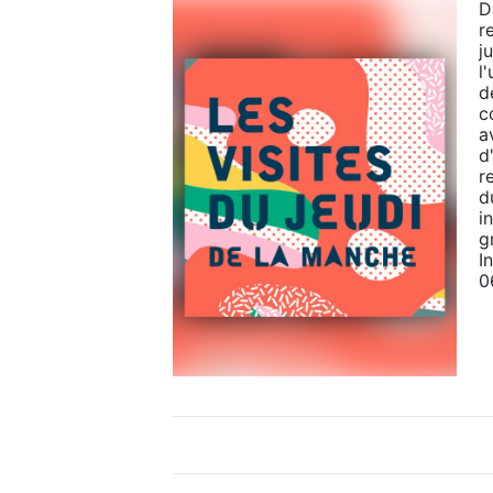
D
r
j
l
d
c
a
d'
r
d
i
g
I
0