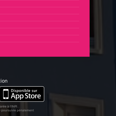
tion
rée à l'INPI
re poursuivie pénalement