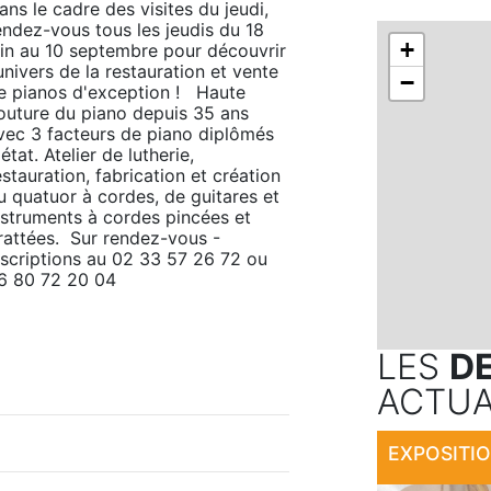
ans le cadre des visites du jeudi, 
endez-vous tous les jeudis du 18 
+
uin au 10 septembre pour découvrir 
'univers de la restauration et vente 
−
e pianos d'exception !   Haute 
outure du piano depuis 35 ans 
vec 3 facteurs de piano diplômés 
état. Atelier de lutherie, 
estauration, fabrication et création 
u quatuor à cordes, de guitares et 
nstruments à cordes pincées et 
rattées.  Sur rendez-vous - 
nscriptions au 02 33 57 26 72 ou 
6 80 72 20 04
LES
D
ACTUA