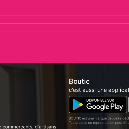
Boutic
c’est aussi une applica
BOUTIC est une marque déposée décla
Toute copie ou reprodruction peut êt
e commerçants, d'artisans