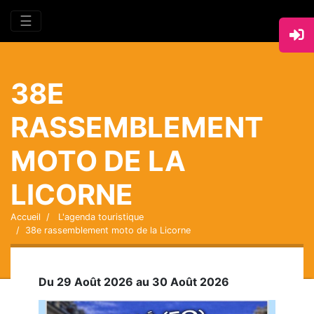
☰
38E
RASSEMBLEMENT
MOTO DE LA
LICORNE
Accueil
L'agenda touristique
38e rassemblement moto de la Licorne
Du 29 Août 2026 au 30 Août 2026