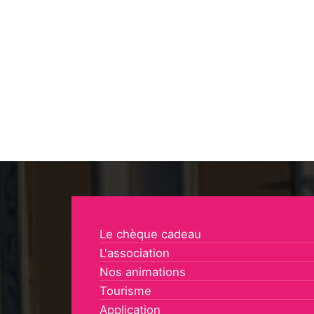
Le chèque cadeau
L'association
Nos animations
Tourisme
Application