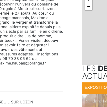
écouvrir l'univers du domaine de 
−
'Orogale à Montreuil-sur-Lozon !  
Fermé le 27 août)  Au cœur du 
ocage manchois, Maxime a 
grandi le verger et transformé la 
erme laitière exploitée depuis plus 
'un siècle par sa famille en cidrerie. 
l produit cidre, jus de pomme, 
piritueux... Venez visiter, découvrir 
on savoir-faire et déguster !  
révoir des vêtements et 
haussures adaptés.   Inscriptions 
u 06 70 38 06 62 ou 
axime.haupais@orange.fr
LES
D
ACTUA
NTREUIL-SUR-LOZON