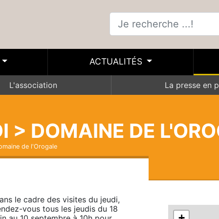
ACTUALITÉS
L'association
La presse en p
DI > DOMAINE DE L'OR
Domaine de l'Orogale
ans le cadre des visites du jeudi, 
endez-vous tous les jeudis du 18 
+
uin au 10 septembre à 10h pour 