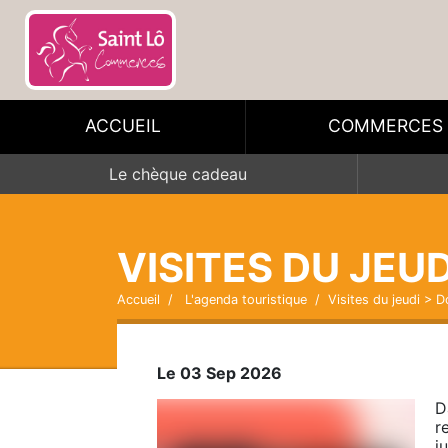
ACCUEIL
COMMERCES
Le chèque cadeau
VISITES DU JEU
Accueil
L'agenda touristique
Visites du jeudi > 
Le 03 Sep 2026
D
r
j