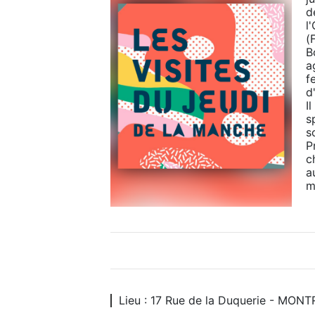
d
l
(
B
a
f
d
I
s
s
P
c
a
m
Lieu : 17 Rue de la Duquerie - MO