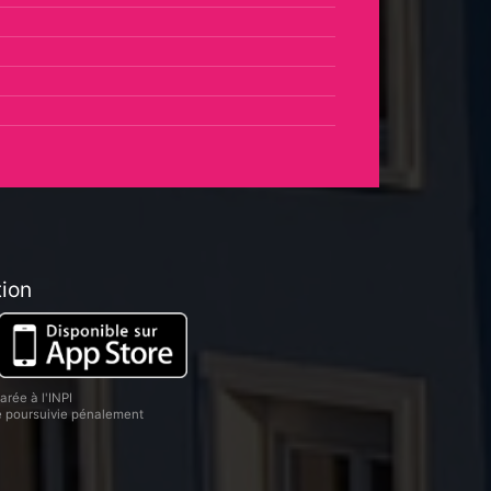
tion
rée à l'INPI
re poursuivie pénalement