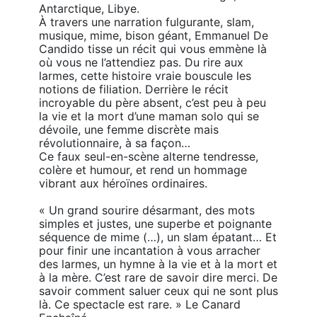
Antarctique, Libye. 

À travers une narration fulgurante, slam, 
musique, mime, bison géant, Emmanuel De 
Candido tisse un récit qui vous emmène là 
où vous ne l’attendiez pas. Du rire aux 
larmes, cette histoire vraie bouscule les 
notions de filiation. Derrière le récit 
incroyable du père absent, c’est peu à peu 
la vie et la mort d’une maman solo qui se 
dévoile, une femme discrète mais 
révolutionnaire, à sa façon… 

Ce faux seul-en-scène alterne tendresse, 
colère et humour, et rend un hommage 
vibrant aux héroïnes ordinaires.

« Un grand sourire désarmant, des mots 
simples et justes, une superbe et poignante 
séquence de mime (…), un slam épatant… Et 
pour finir une incantation à vous arracher 
des larmes, un hymne à la vie et à la mort et 
à la mère. C’est rare de savoir dire merci. De 
savoir comment saluer ceux qui ne sont plus 
là. Ce spectacle est rare. » Le Canard 