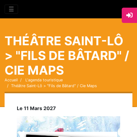
☰
THÉÂTRE SAINT-LÔ
> "FILS DE BÂTARD" /
CIE MAPS
Accueil
L'agenda touristique
Théâtre Saint-Lô > "Fils de Bâtard" / Cie Maps
Le 11 Mars 2027