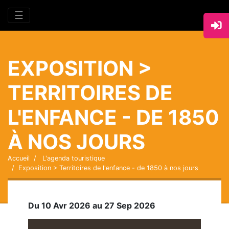
☰
EXPOSITION >
TERRITOIRES DE
L'ENFANCE - DE 1850
À NOS JOURS
Accueil
L'agenda touristique
Exposition > Territoires de l'enfance - de 1850 à nos jours
Du 10 Avr 2026 au 27 Sep 2026