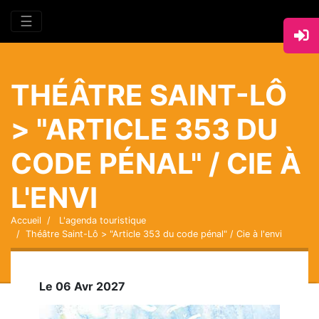
☰
THÉÂTRE SAINT-LÔ
> "ARTICLE 353 DU
CODE PÉNAL" / CIE À
L'ENVI
Accueil
L'agenda touristique
Théâtre Saint-Lô > "Article 353 du code pénal" / Cie à l'envi
Le 06 Avr 2027