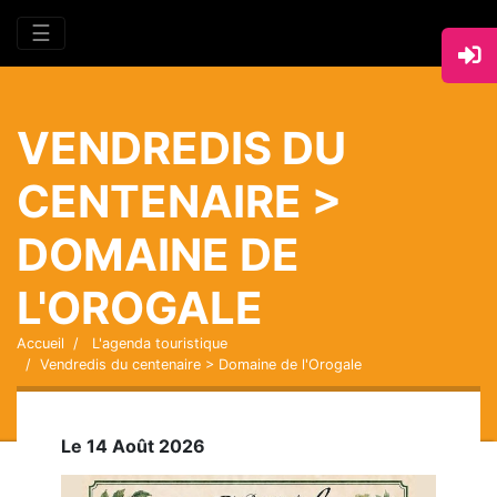
☰
VENDREDIS DU
CENTENAIRE >
DOMAINE DE
L'OROGALE
Accueil
L'agenda touristique
Vendredis du centenaire > Domaine de l'Orogale
Le 14 Août 2026