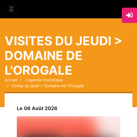
☰
VISITES DU JEUDI >
DOMAINE DE
L'OROGALE
Accueil
L'agenda touristique
Visites du jeudi > Domaine de l'Orogale
Le 06 Août 2026