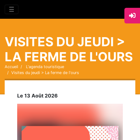
☰
VISITES DU JEUDI >
LA FERME DE L'OURS
Accueil
L'agenda touristique
Visites du jeudi > La ferme de l'ours
Le 13 Août 2026