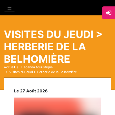
☰
VISITES DU JEUDI >
HERBERIE DE LA
BELHOMIÈRE
Accueil
L'agenda touristique
Visites du jeudi > Herberie de la Belhomière
Le 27 Août 2026