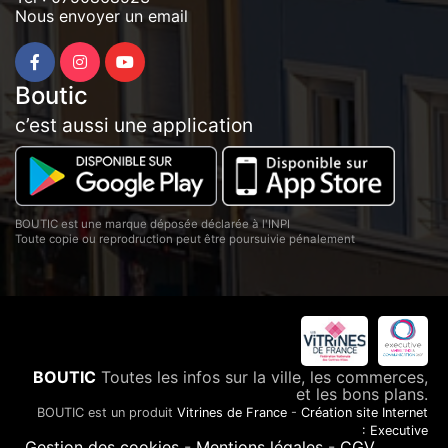
Nous envoyer un email
Boutic
c’est aussi une application
BOUTIC est une marque déposée déclarée à l'INPI
Toute copie ou reprodruction peut être poursuivie pénalement
BOUTIC
Toutes les infos sur la ville, les commerces,
et les bons plans.
BOUTIC est un produit
Vitrines de France
-
Création site Internet
: Executive
Gestion des cookies
-
Mentions légales
-
CGV